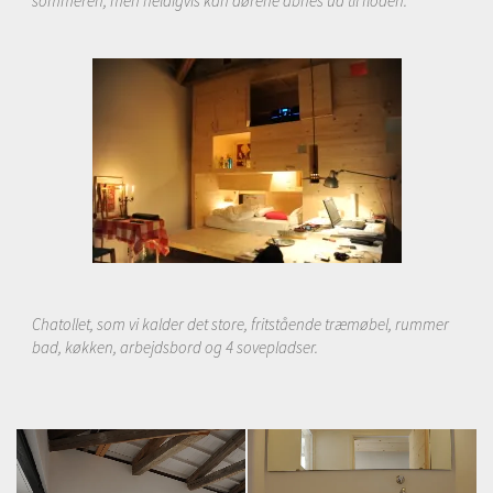
sommeren, men heldigvis kan dørene åbnes ud til floden.
Chatollet, som vi kalder det store, fritstående træmøbel, rummer
bad, køkken, arbejdsbord og 4 sovepladser.